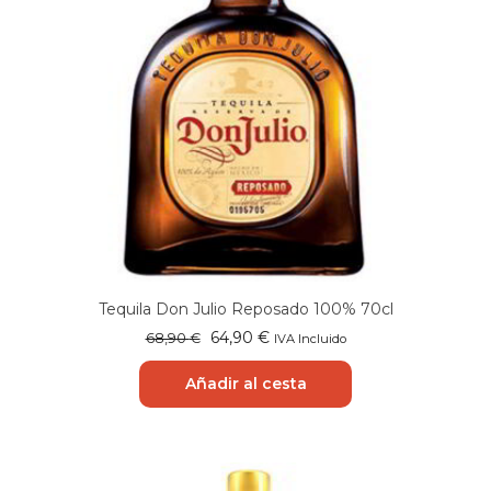
Tequila Don Julio Reposado 100% 70cl
El
El
64,90
€
68,90
€
IVA Incluido
precio
precio
original
actual
Añadir al cesta
era:
es:
68,90 €.
64,90 €.