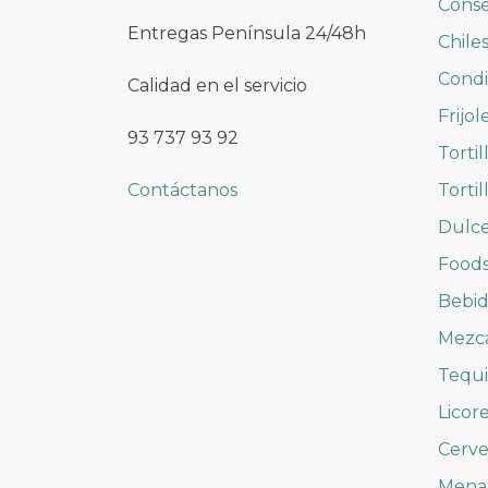
Conse
Entregas Península 24/48h
Chile
Cond
Calidad en el servicio
Frijol
93 737 93 92
Tortil
Contáctanos
Tortil
Dulc
Foods
Bebid
Mezc
Tequi
Licor
Cerve
Mena