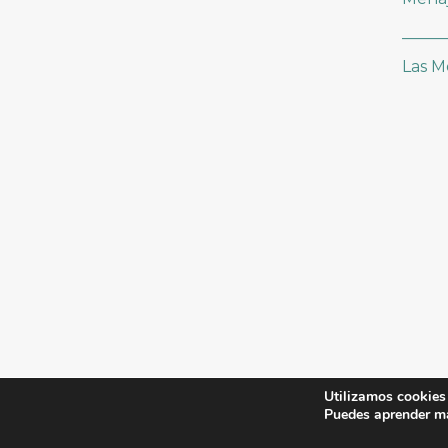
_____
Las M
Utilizamos cookies 
Puedes aprender má
WWW.COCINAMEXICANA.ES 2023