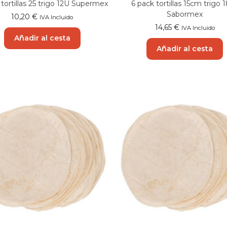
 tortillas 25 trigo 12U Supermex
6 pack tortillas 15cm trigo 
Sabormex
10,20
€
IVA Incluido
14,65
€
IVA Incluido
Añadir al cesta
Añadir al cesta