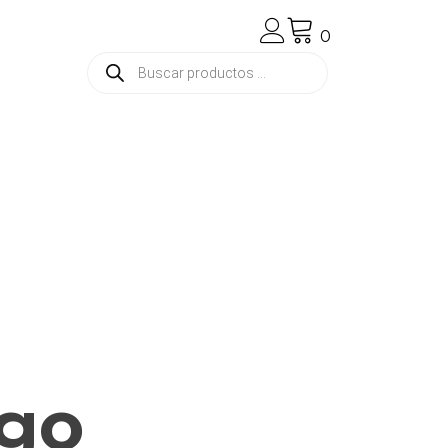
0
Búsqueda
de
productos
igo