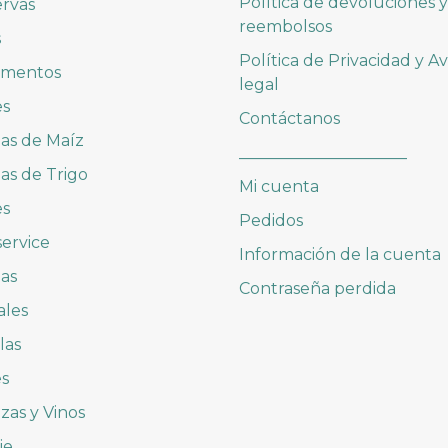
Política de devoluciones y
rvas
reembolsos
s
Política de Privacidad y Av
imentos
legal
es
Contáctanos
las de Maíz
_____________________
las de Trigo
Mi cuenta
es
Pedidos
ervice
Información de la cuenta
as
Contraseña perdida
ales
las
es
zas y Vinos
je