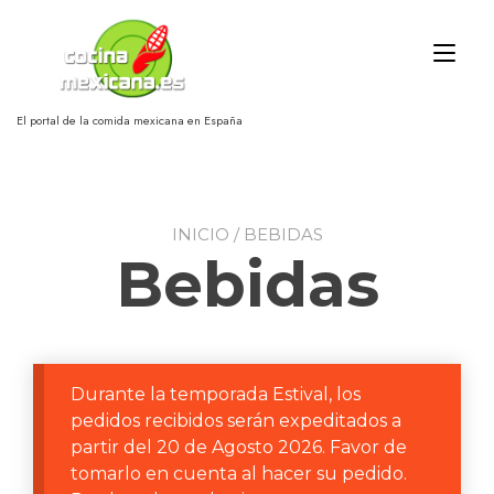
Ir
al
Alt
contenido
nav
El portal de la comida mexicana en España
INICIO
/ BEBIDAS
Bebidas
Durante la temporada Estival, los
pedidos recibidos serán expeditados a
partir del 20 de Agosto 2026. Favor de
tomarlo en cuenta al hacer su pedido.