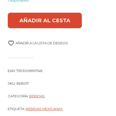
1 disponibles
Concentrado de agave Orgánico 75cl Beso cantidad
Alternative:
AÑADIR AL CESTA
AÑADIR A LA LISTA DE DESEOS
EAN:
7503006910746
SKU:
BEB017
CATEGORÍA:
BEBIDAS
ETIQUETA:
BEBIDAS MEXICANAS