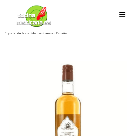
Ir
al
Alt
contenido
nav
El portal de la comida mexicana en España