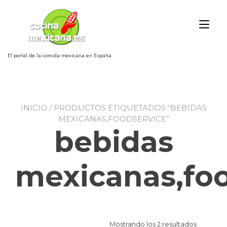
Ir
al
Alt
contenido
nav
El portal de la comida mexicana en España
INICIO
/ PRODUCTOS ETIQUETADOS “BEBIDAS
MEXICANAS,FOODSERVICE”
bebidas
mexicanas,fo
Mostrando los 2 resultados