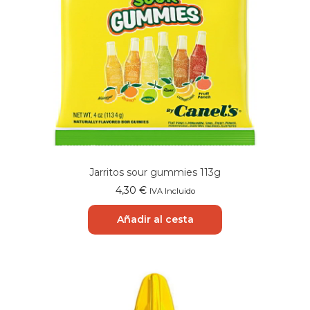
Jarritos sour gummies 113g
4,30
€
IVA Incluido
Añadir al cesta