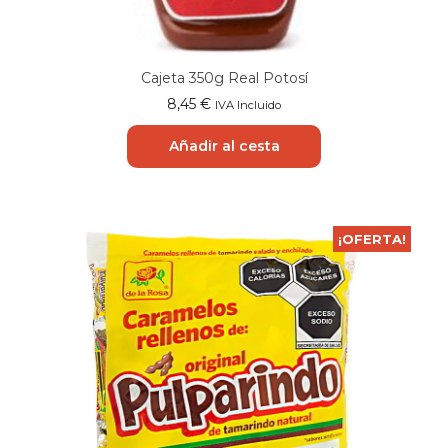
Cajeta 350g Real Potosí
8,45
€
IVA Incluido
Añadir al cesta
¡OFERTA!