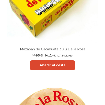
Mazapán de Cacahuate 30 u De la Rosa
El
El
14,25
€
14,95
€
IVA Incluido
precio
precio
original
actual
Añadir al cesta
era:
es:
14,95 €.
14,25 €.