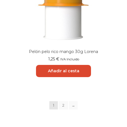
Pelón pelo rico mango 30g Lorena
1,25
€
IVA Incluido
Añadir al cesta
1
2
→