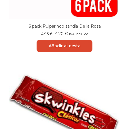
6 pack Pulparindo sandía De la Rosa
El
El
4,20
€
4,95
€
IVA Incluido
precio
precio
original
actual
Añadir al cesta
era:
es:
4,95 €.
4,20 €.