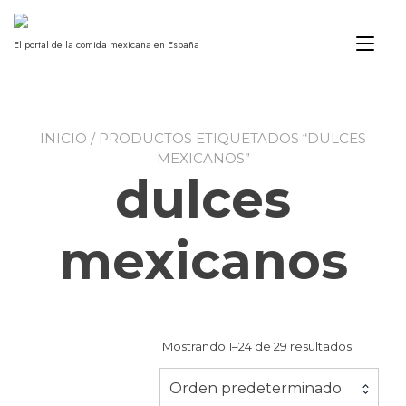
Ir
al
Alt
contenido
El portal de la comida mexicana en España
nav
INICIO
/ PRODUCTOS ETIQUETADOS “DULCES
MEXICANOS”
dulces
mexicanos
Mostrando 1–24 de 29 resultados
Orden predeterminado