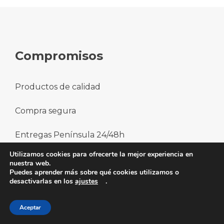
Compromisos
Productos de calidad
Compra segura
Entregas Península 24/48h
Utilizamos cookies para ofrecerte la mejor experiencia en
Calidad en el servicio
nuestra web.
Puedes aprender más sobre qué cookies utilizamos o
desactivarlas en los
ajustes
.
93 737 93 92
Contáctanos
Aceptar