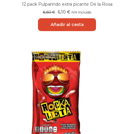
12 pack Pulparindo extra picante De la Rosa
El
El
6,10
€
6,60
€
IVA Incluido
precio
precio
original
actual
Añadir al cesta
era:
es:
6,60 €.
6,10 €.