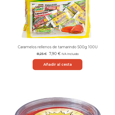
Caramelos rellenos de tamarindo 500g 100U
El
El
7,90
€
8,25
€
IVA Incluido
precio
precio
original
actual
Añadir al cesta
era:
es:
8,25 €.
7,90 €.