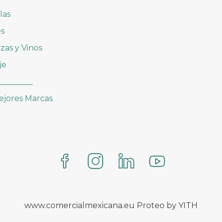
las
es
zas y Vinos
je
_________
ejores Marcas
www.comercialmexicana.eu Proteo by YITH