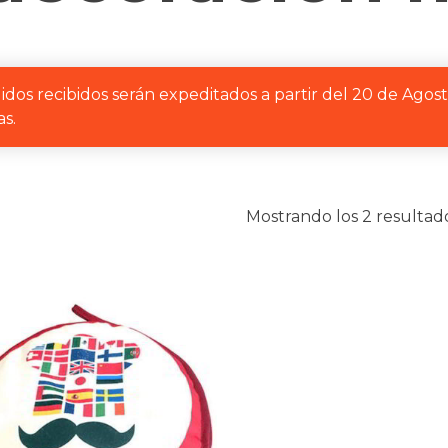
idos recibidos serán expeditados a partir del 20 de Agos
s.
Mostrando los 2 resultad