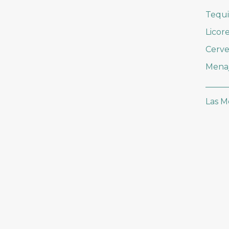
Tequi
Licor
Cerve
Mena
_____
Las M