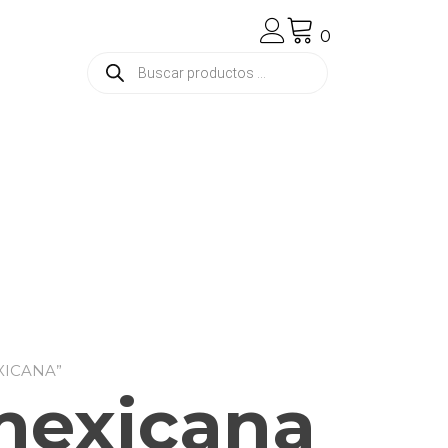
0
Búsqueda
de
productos
XICANA”
mexicana