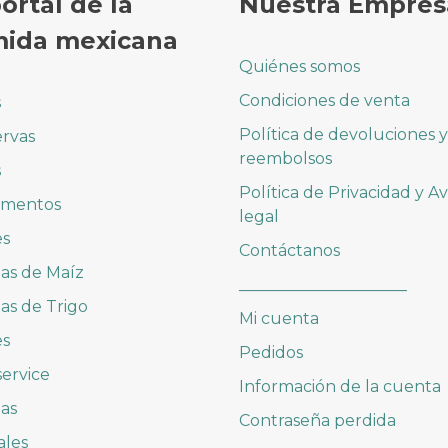
portal de la
Nuestra Empres
ida mexicana
Quiénes somos
Condiciones de venta
s
Política de devoluciones y
rvas
reembolsos
s
Política de Privacidad y Av
imentos
legal
es
Contáctanos
las de Maíz
_____________________
las de Trigo
Mi cuenta
es
Pedidos
ervice
Información de la cuenta
as
Contraseña perdida
ales