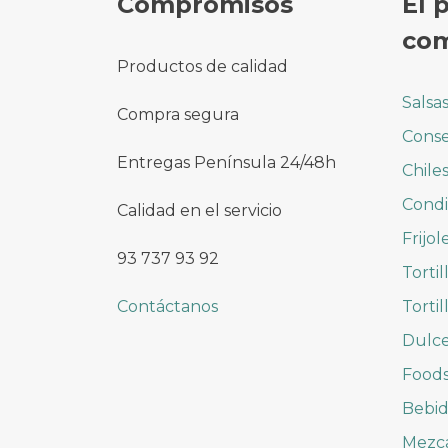
Compromisos
El 
com
Productos de calidad
Salsa
Compra segura
Conse
Entregas Península 24/48h
Chile
Cond
Calidad en el servicio
Frijol
93 737 93 92
Tortil
Contáctanos
Tortil
Dulc
Foods
Bebid
Mezc