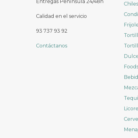
Entregas Península 24/48h
Chile
Cond
Calidad en el servicio
Frijol
93 737 93 92
Tortil
Contáctanos
Tortil
Dulc
Foods
Bebid
Mezc
Tequi
Licor
Cerve
Mena