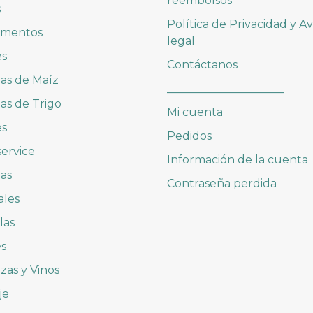
reembolsos
s
Política de Privacidad y Av
imentos
legal
es
Contáctanos
las de Maíz
_____________________
las de Trigo
Mi cuenta
es
Pedidos
ervice
Información de la cuenta
as
Contraseña perdida
ales
las
es
zas y Vinos
je