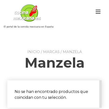
Ir
al
Alt
contenido
nav
El portal de la comida mexicana en España
INICIO
/ MARCAS / MANZELA
Manzela
No se han encontrado productos que
coincidan con tu selección.