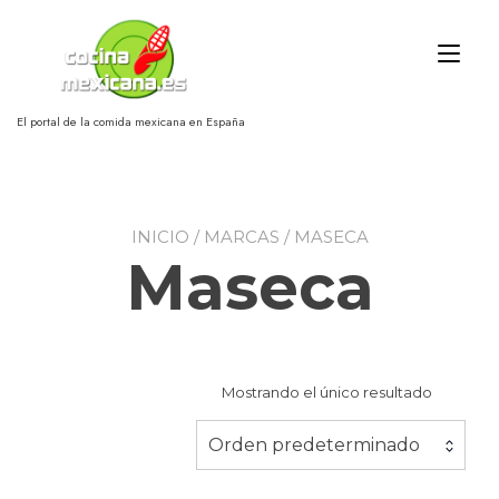
Ir
al
Alt
contenido
nav
El portal de la comida mexicana en España
INICIO
/ MARCAS / MASECA
Maseca
Mostrando el único resultado
Orden predeterminado