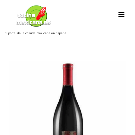
Ir
al
Alt
contenido
nav
El portal de la comida mexicana en España