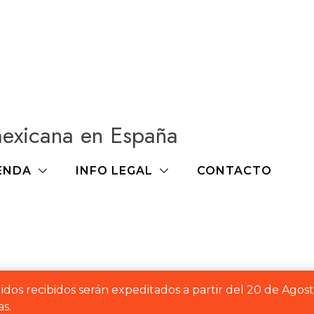
mexicana en España
ENDA
INFO LEGAL
CONTACTO
idos recibidos serán expeditados a partir del 20 de Agos
s.