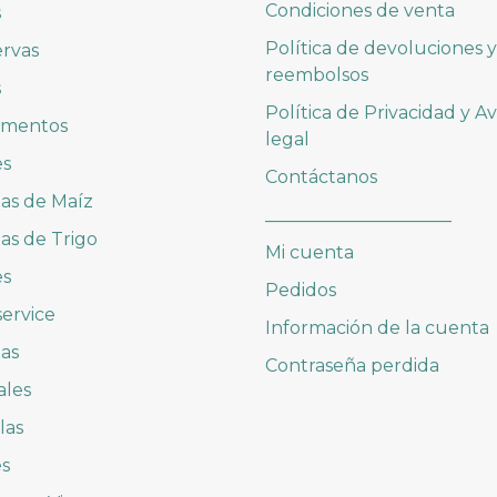
Condiciones de venta
s
Política de devoluciones y
rvas
reembolsos
s
Política de Privacidad y Av
imentos
legal
es
Contáctanos
las de Maíz
_____________________
las de Trigo
Mi cuenta
es
Pedidos
ervice
Información de la cuenta
as
Contraseña perdida
ales
las
es