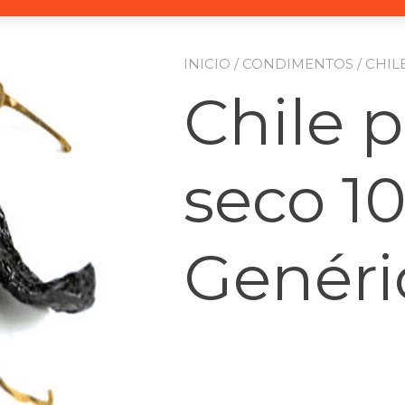
INICIO
/
CONDIMENTOS
/ CHIL
Chile p
seco 1
Genéri