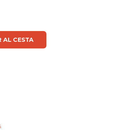
co cantidad
Alternative:
 AL CESTA
S