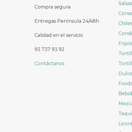
Salsa
Compra segura
Conse
Entregas Península 24/48h
Chile
Cond
Calidad en el servicio
Frijol
93 737 93 92
Tortil
Contáctanos
Tortil
Dulc
Foods
Bebid
Mezc
Tequi
Licor