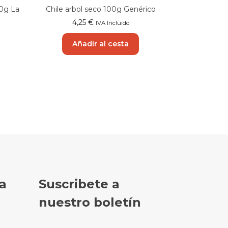
10g La
Chile arbol seco 100g Genérico
4,25
€
IVA Incluido
Añadir al cesta
a
Suscribete a
nuestro boletín