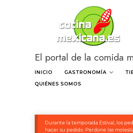
Ir
al
contenido
El portal de la comida 
INICIO
GASTRONOMÍA
TI
QUIÉNES SOMOS
Durante la temporada Estival, los ped
hacer su pedido. Perdone las molestia