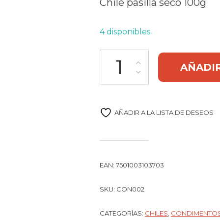
Chile pasilla seco 100g
4 disponibles
Chile pasilla seco 100g Genéri
AÑADIR
AÑADIR A LA LISTA DE DESEOS
EAN:
7501003103703
SKU:
CON002
CATEGORÍAS:
CHILES
,
CONDIMENTO