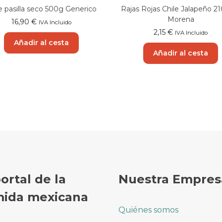
e pasilla seco 500g Generico
Rajas Rojas Chile Jalapeño 2
Morena
16,90
€
IVA Incluido
2,15
€
IVA Incluido
Añadir al cesta
Añadir al cesta
portal de la
Nuestra Empres
ida mexicana
Quiénes somos