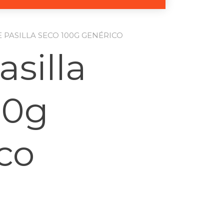
E PASILLA SECO 100G GENÉRICO
asilla
00g
co