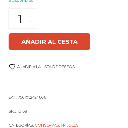
6 disponibles
Frijoles negros enteros 560g La Sierra cantidad
Alternative:
AÑADIR AL CESTA
AÑADIR A LA LISTA DE DESEOS
EAN:
7501052424606
SKU:
C168
CATEGORÍAS:
CONSERVAS
,
FRIJOLES