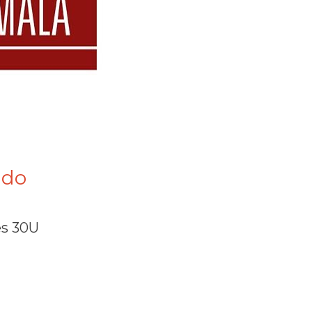
ido
es 30U