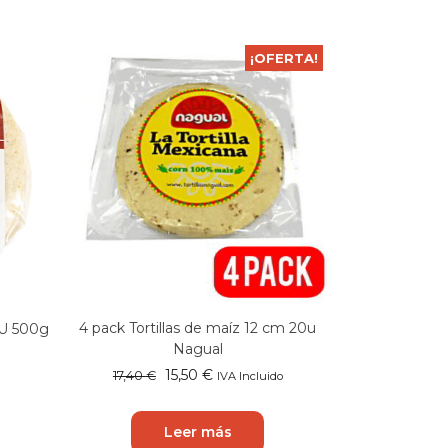
¡OFERTA!
4 pack Tortillas de maíz 12 cm 20u
0U 500g
Nagual
El
El
15,50
€
17,40
€
IVA Incluido
precio
precio
original
actual
Leer más
era:
es: