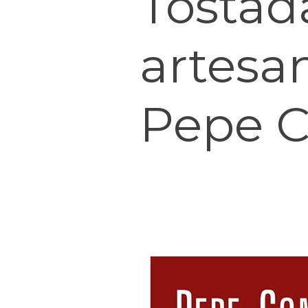
Tostad
artesa
Pepe 