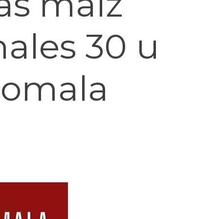
as maíz
nales 30 u
Comala