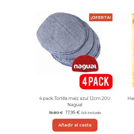
¡OFERTA!
4 pack Tortilla maíz azul 12cm 20U
Ha
Nagual
El
El
17,95
€
19,80
€
IVA Incluido
precio
precio
original
actual
Añadir al cesta
era:
es: