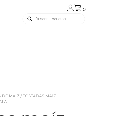
0
Búsqueda
de
productos
S DE MAÍZ
/ TOSTADAS MAÍZ
ALA