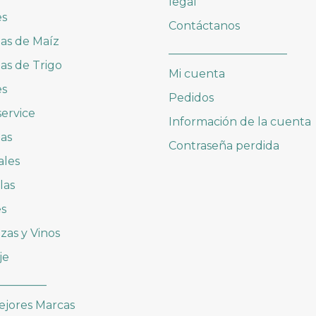
legal
es
Contáctanos
las de Maíz
_____________________
las de Trigo
Mi cuenta
es
Pedidos
ervice
Información de la cuenta
as
Contraseña perdida
ales
las
es
zas y Vinos
je
_________
ejores Marcas