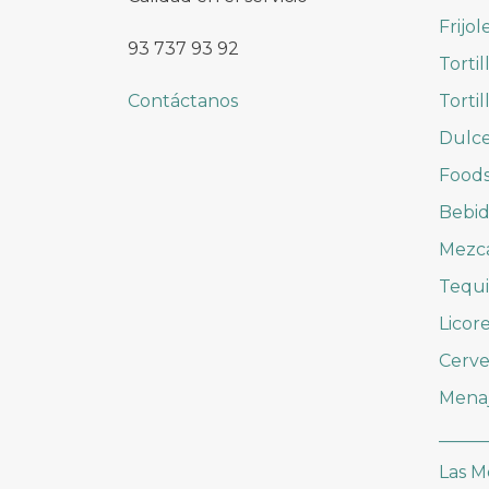
Frijol
93 737 93 92
Tortil
Contáctanos
Tortil
Dulc
Foods
Bebid
Mezc
Tequi
Licor
Cerve
Mena
_____
Las M