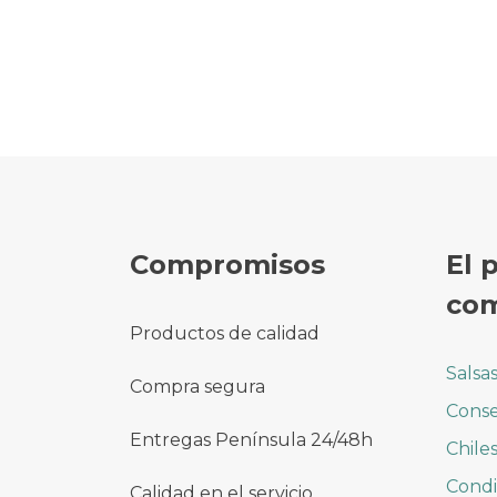
19,80 €.
17,95 €.
Compromisos
El 
com
Productos de calidad
Salsa
Compra segura
Conse
Entregas Península 24/48h
Chile
Cond
Calidad en el servicio