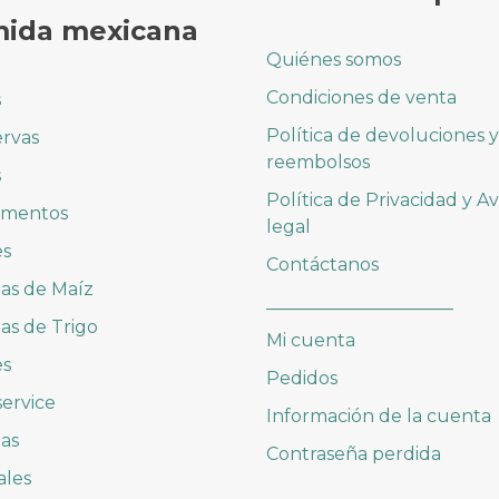
ida mexicana
Quiénes somos
Condiciones de venta
s
Política de devoluciones y
rvas
reembolsos
s
Política de Privacidad y Av
imentos
legal
es
Contáctanos
las de Maíz
_____________________
las de Trigo
Mi cuenta
es
Pedidos
ervice
Información de la cuenta
as
Contraseña perdida
ales