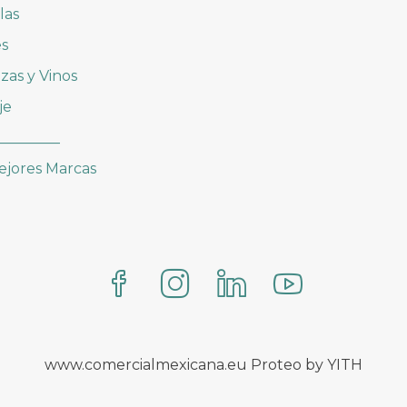
las
es
zas y Vinos
je
_________
ejores Marcas
www.comercialmexicana.eu Proteo by YITH