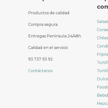
com
Productos de calidad
Salsa
Compra segura
Conse
Entregas Península 24/48h
Chile
Cond
Calidad en el servicio
Frijol
93 737 93 92
Tortil
Contáctanos
Tortil
Dulc
Foods
Bebid
Mezc