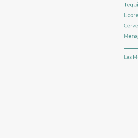
Tequi
Licor
Cerve
Mena
_____
Las M