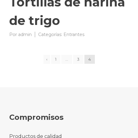
Tortillas de harina
de trigo
Por
admin
08/09/2007
Categorías:
Entrantes
‹
1
…
3
4
Compromisos
Productos de calidad