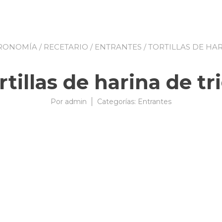
RONOMÍA
/
RECETARIO
/
ENTRANTES
/ TORTILLAS DE HA
rtillas de harina de tr
Por
admin
08/09/2007
Categorías:
Entrantes