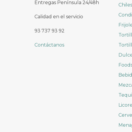
Entregas Península 24/48h
Chile
Cond
Calidad en el servicio
Frijol
93 737 93 92
Tortil
Contáctanos
Tortil
Dulc
Foods
Bebid
Mezc
Tequi
Licor
Cerve
Mena