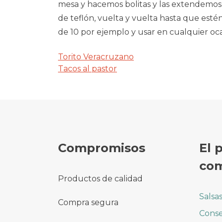
mesa y hacemos bolitas y las extendemos, 
de teflón, vuelta y vuelta hasta que est
de 10 por ejemplo y usar en cualquier oc
Torito Veracruzano
Navegación
Tacos al pastor
de
entradas
Compromisos
El 
com
Productos de calidad
Salsa
Compra segura
Conse