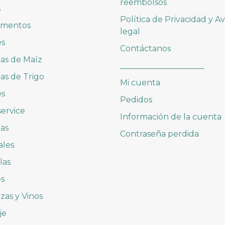
reembolsos
s
Política de Privacidad y Av
imentos
legal
es
Contáctanos
las de Maíz
_____________________
las de Trigo
Mi cuenta
es
Pedidos
ervice
Información de la cuenta
as
Contraseña perdida
ales
las
es
zas y Vinos
je