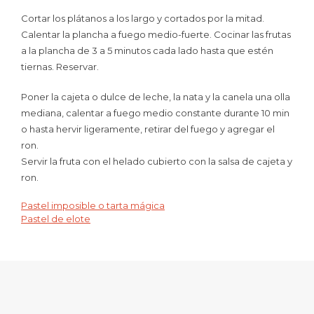
Cortar los plátanos a los largo y cortados por la mitad.
Calentar la plancha a fuego medio-fuerte. Cocinar las frutas
a la plancha de 3 a 5 minutos cada lado hasta que estén
tiernas. Reservar.
Poner la cajeta o dulce de leche, la nata y la canela una olla
mediana, calentar a fuego medio constante durante 10 min
o hasta hervir ligeramente, retirar del fuego y agregar el
ron.
Servir la fruta con el helado cubierto con la salsa de cajeta y
ron.
Pastel imposible o tarta mágica
Navegación
Pastel de elote
de
entradas