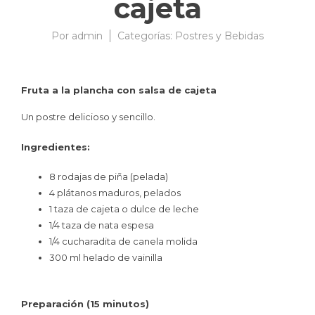
cajeta
Por
admin
10/03/2009
Categorías:
Postres y Bebidas
Fruta a la plancha con salsa de cajeta
Un postre delicioso y sencillo.
Ingredientes:
8 rodajas de piña (pelada)
4 plátanos maduros, pelados
1 taza de cajeta o dulce de leche
1/4 taza de nata espesa
1/4 cucharadita de canela molida
300 ml helado de vainilla
Preparación (15 minutos)