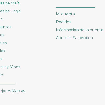
las de Maíz
_____________________
las de Trigo
Mi cuenta
es
Pedidos
ervice
Información de la cuenta
as
Contraseña perdida
ales
las
es
zas y Vinos
je
_________
ejores Marcas