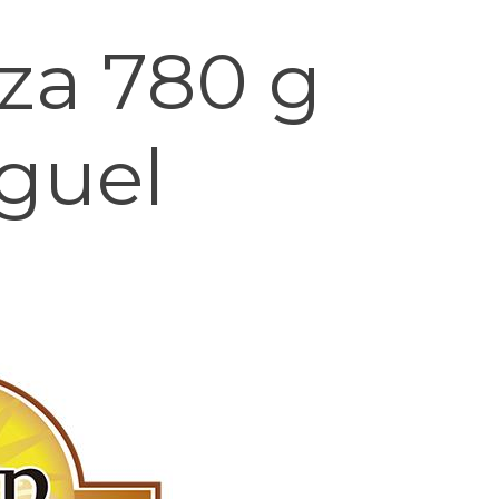
za 780 g
guel