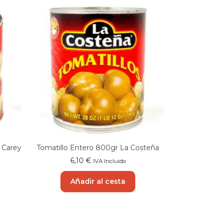
 Carey
Tomatillo Entero 800gr La Costeña
6,10
€
IVA Incluido
Añadir al cesta