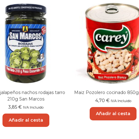
 jalapeños nachos rodajas tarro
Maiz Pozolero cocinado 850g
210g San Marcos
4,70
€
IVA Incluido
3,85
€
IVA Incluido
Añadir al cesta
Añadir al cesta