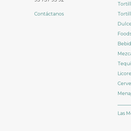
Tortil
Contáctanos
Tortil
Dulc
Foods
Bebid
Mezc
Tequi
Licor
Cerve
Mena
_____
Las M