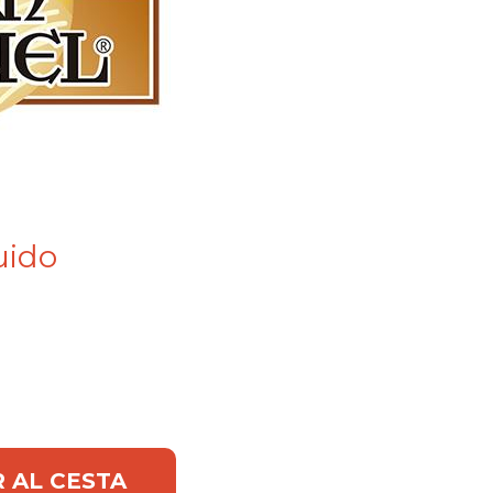
uido
guel cantidad
Alternative:
 AL CESTA