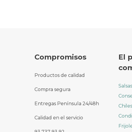
Compromisos
El 
com
Productos de calidad
Salsa
Compra segura
Conse
Entregas Península 24/48h
Chile
Cond
Calidad en el servicio
Frijol
93 737 93 92