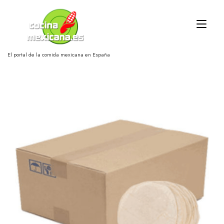
Ir
al
Alt
contenido
nav
El portal de la comida mexicana en España