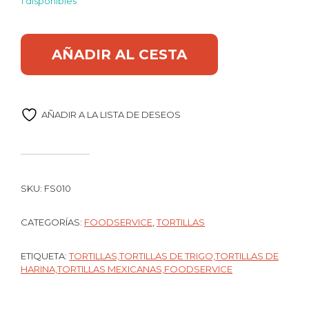
1 disponibles
Caja Tortilla trigo 15 cm 12 paq x 18U Sabormex cantidad
Alternative:
AÑADIR AL CESTA
AÑADIR A LA LISTA DE DESEOS
SKU:
FS010
CATEGORÍAS:
FOODSERVICE
,
TORTILLAS
ETIQUETA:
TORTILLAS,TORTILLAS DE TRIGO,TORTILLAS DE
HARINA,TORTILLAS MEXICANAS,FOODSERVICE