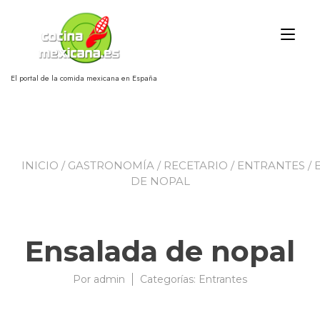
Ir
al
Alt
contenido
nav
El portal de la comida mexicana en España
INICIO
/
GASTRONOMÍA
/
RECETARIO
/
ENTRANTES
/ 
DE NOPAL
Ensalada de nopal
Por
admin
08/09/2007
Categorías:
Entrantes