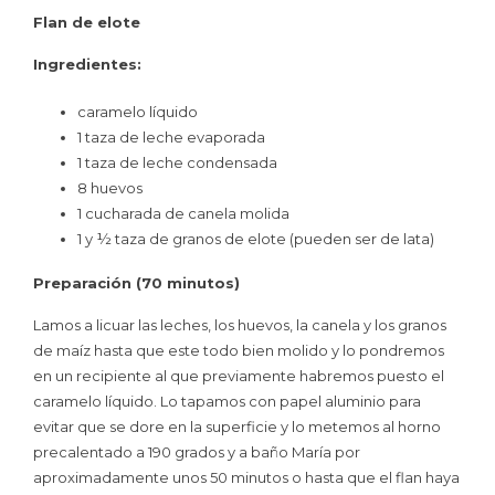
Flan de elote
Ingredientes:
caramelo líquido
1 taza de leche evaporada
1 taza de leche condensada
8 huevos
1 cucharada de canela molida
1 y ½ taza de granos de elote (pueden ser de lata)
Preparación (70 minutos)
Lamos a licuar las leches, los huevos, la canela y los granos
de maíz hasta que este todo bien molido y lo pondremos
en un recipiente al que previamente habremos puesto el
caramelo líquido. Lo tapamos con papel aluminio para
evitar que se dore en la superficie y lo metemos al horno
precalentado a 190 grados y a baño María por
aproximadamente unos 50 minutos o hasta que el flan haya