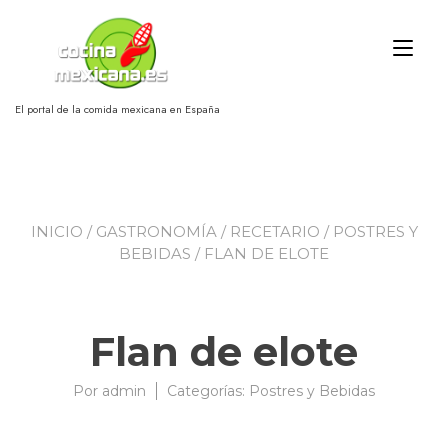
Ir
al
Alt
contenido
nav
El portal de la comida mexicana en España
INICIO
/
GASTRONOMÍA
/
RECETARIO
/
POSTRES Y
BEBIDAS
/ FLAN DE ELOTE
Flan de elote
Por
admin
03/04/2009
Categorías:
Postres y Bebidas