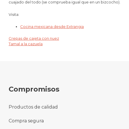
cuajado del todo (se comprueba igual que en un bizcocho).
Visita:
Cocina mexicana desde Extrangia
Crepas de cajeta con nuez
Navegación
Tamal a la cazuela
de
entradas
Compromisos
Productos de calidad
Compra segura