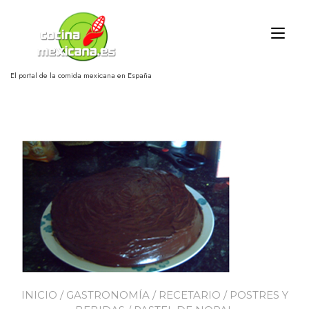
Ir
al
Alt
contenido
nav
El portal de la comida mexicana en España
INICIO
/
GASTRONOMÍA
/
RECETARIO
/
POSTRES Y