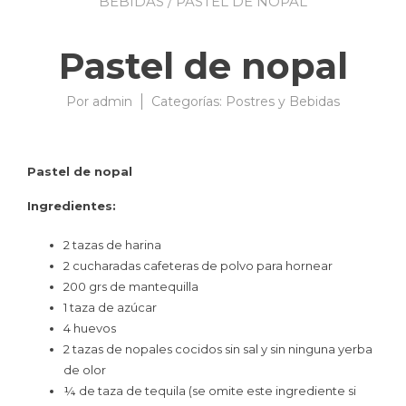
BEBIDAS
/ PASTEL DE NOPAL
Pastel de nopal
Por
admin
03/04/2009
Categorías:
Postres y Bebidas
Pastel de nopal
Ingredientes:
2 tazas de harina
2 cucharadas cafeteras de polvo para hornear
200 grs de mantequilla
1 taza de azúcar
4 huevos
2 tazas de nopales cocidos sin sal y sin ninguna yerba
de olor
¼ de taza de tequila (se omite este ingrediente si