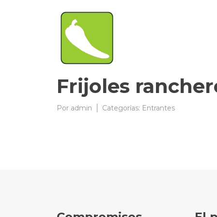
Frijoles rancher
Por
admin
09/09/2008
Categorías:
Entrantes
Compromisos
El 