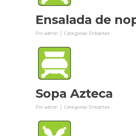
Ensalada de nop
Por
admin
03/04/2009
Categorías:
Entrantes
Sopa Azteca
Por
admin
03/04/2009
Categorías:
Entrantes