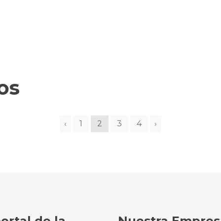
os
‹
1
2
3
4
›
portal de la
Nuestra Empres