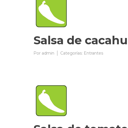
Salsa de cacahu
Por
admin
10/03/2009
Categorías:
Entrantes