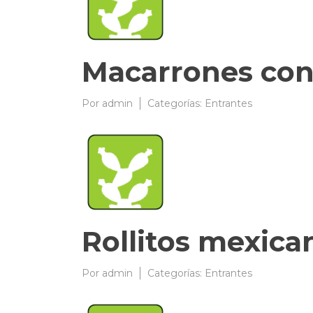
Macarrones con
Por
admin
03/04/2009
Categorías:
Entrantes
Rollitos mexica
Por
admin
03/04/2009
Categorías:
Entrantes