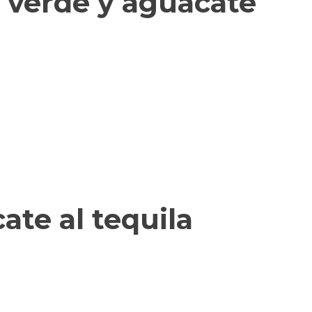
 verde y aguacate
te al tequila