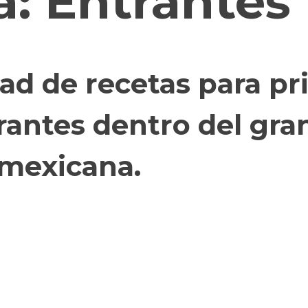
a:
Entrantes
ad de recetas para pr
trantes dentro del gra
 mexicana.