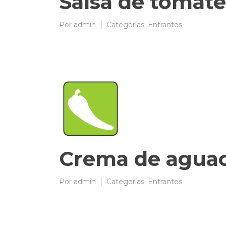
Salsa de tomate
Por
admin
10/03/2009
Categorías:
Entrantes
Crema de aguaca
Por
admin
10/03/2009
Categorías:
Entrantes