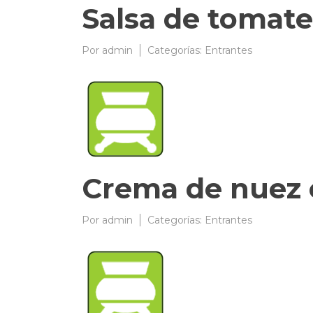
Salsa de tomate
Por
admin
03/04/2009
Categorías:
Entrantes
Crema de nuez 
Por
admin
03/04/2009
Categorías:
Entrantes