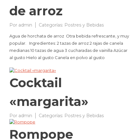
de arroz
Por
admin
28/02/2008
Categorías:
Postres y Bebidas
Agua de horchata de arroz Otra bebida refrescante, y muy
popular. Ingredientes: 2 tazas de arroz 2 rajas de canela
medianas 10 tazas de agua 3 cucharadas de vainilla Azúcar
al gusto Hielo al gusto Canela en polvo al gusto
Cocktail
«margarita»
Por
admin
08/09/2007
Categorías:
Postres y Bebidas
Rompope