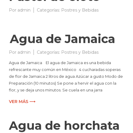
Por
admin
10/03/2009
Categorías:
Postres y Bebidas
Agua de Jamaica
Por
admin
28/02/2008
Categorías:
Postres y Bebidas
Agua de Jamaica El agua de Jamaica es una bebida
refrescante muy común en México 4 cucharadas soperas
de flor de Jamaica 2 litros de agua Azúcar a gusto Modo de
Preparación (10 minutos) Se pone a hervir el agua con la
flor, y se deja unos minutos. Se cuela en una jarra
VER MÁS ⟶
Agua de horchata