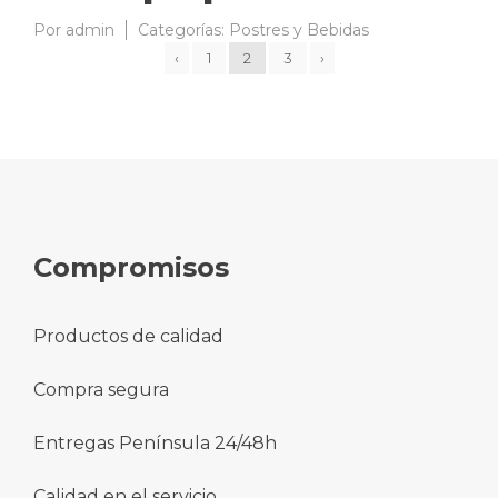
Por
admin
08/09/2007
Categorías:
Postres y Bebidas
‹
1
2
3
›
Compromisos
Productos de calidad
Compra segura
Entregas Península 24/48h
Calidad en el servicio